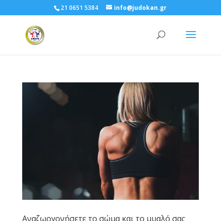
21 0651 5384
info@judokan.gr
Αναζωογονήσετε το σώμα και το μυαλό σας